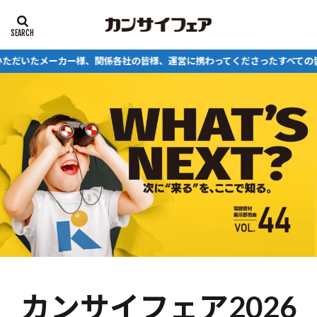
エアコン
電動工具
セール
プレゼント
皆様に、心より御礼申し上げます。
カテゴリー
タグ
DEN-UP
DX
VR
おえかき
こども
デンナップ
電動工具
電気工事、福岡電気工事業協同組合、青年部、おしご
と、キッザニア、高所作業車、日東工業
電気工事会社
検索
カンサイフェア2026