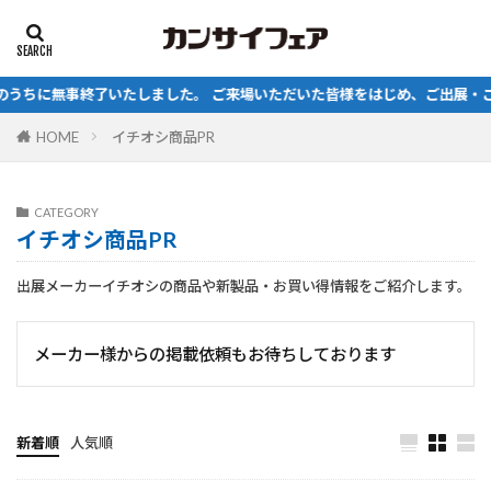
エアコン
電動工具
セール
プレゼント
のうちに無事終了いたしました。 ご来場いただいた皆様をはじめ、ご出展・ご
カテゴリー
HOME
イチオシ商品PR
CATEGORY
タグ
イチオシ商品PR
DEN-UP
DX
VR
おえかき
こども
出展メーカーイチオシの商品や新製品・お買い得情報をご紹介します。
デンナップ
電動工具
電気工事、福岡電気工事業協同組合、青年部、おしご
と、キッザニア、高所作業車、日東工業
メーカー様からの掲載依頼もお待ちしております
電気工事会社
新着順
人気順
検索